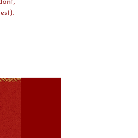
dant,
est).