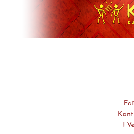
Faî
Kanti
! V