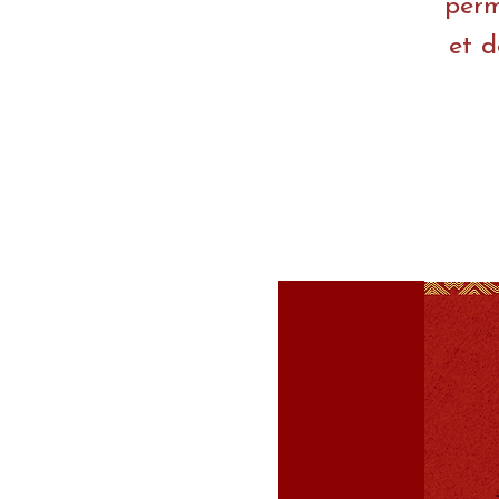
perm
et d