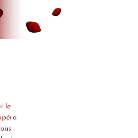
r le
'apéro
nous