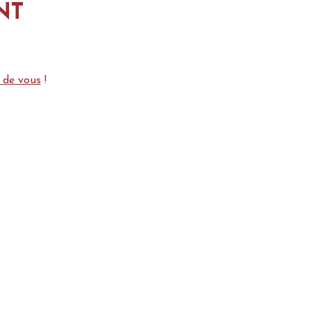
NT
 de vous
 !